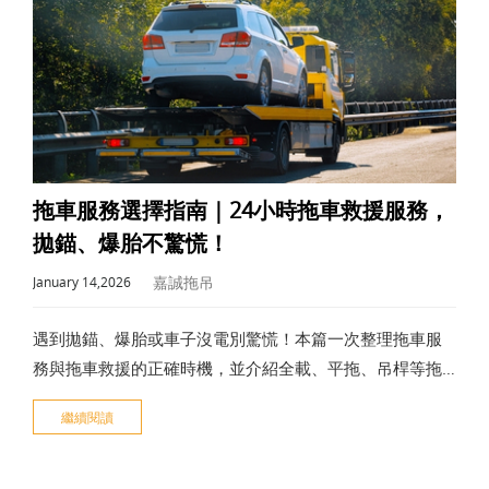
拖車服務選擇指南｜24小時拖車救援服務，
拋錨、爆胎不驚慌！
嘉誠拖吊
January 14,2026
遇到拋錨、爆胎或車子沒電別驚慌！本篇一次整理拖車服
務與拖車救援的正確時機，並介紹全載、平拖、吊桿等拖
吊方式之間的差異、收費各種眉角，以及保險理賠的重
繼續閱讀
點，並推薦新竹在地24小時救援業者，讓你遇到臨時狀況
也能快速、安全地解決問題。