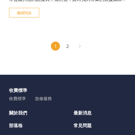
相當重要。本篇文章將介紹如何選擇可靠的道路救援團
繼續閱讀
隊，以確保重機安全、快速地脫離困境。我們將特別介紹
位於新竹縣市的嘉誠拖吊企業社，因高效、專業的服務廣
受好評，
1
2
收費標準
收費標準
急修服務
關於我們
最新消息
部落格
常見問題